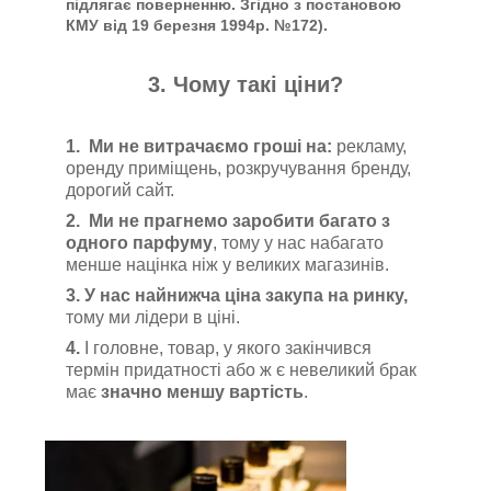
підлягає поверненню. Згідно з постановою
КМУ від 19 березня 1994р.
№172).
3. Чому такі ціни?
1.
Ми не витрачаємо гроші на:
рекламу,
оренду приміщень, розкручування бренду,
дорогий сайт.
2.
Ми не прагнемо заробити багато з
одного парфуму
, тому у нас набагато
менше націнка ніж у великих магазинів.
3.
У нас найнижча ціна закупа на ринку,
тому ми лідери в ціні.
4.
І головне, товар, у якого закінчився
термін придатності або ж є невеликий брак
має
значно меншу вартість
.