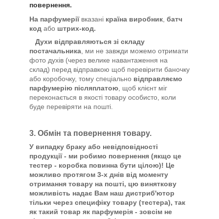
повернення.
На парфумерії
вказані
країна виробник
,
батч
код
або
штрих-код.
Духи відправляються зі складу
постачальника
, ми не завжди можемо отримати
фото духів (через велике навантаження на
склад) перед відправкою щоб перевірити баночку
або коробочку, тому спеціально
відправляємо
парфумерію післяплатою
, щоб клієнт міг
переконається в якості товару особисто, коли
буде перевіряти на пошті.
3. Обмін та повернення товару.
У випадку браку або невідповідності
продукції - ми робимо повернення (якщо це
тестер - коробка повинна бути цілою)! Це
можливо протягом 3-х днів від моменту
отримання товару на пошті, цю виняткову
можливість надає Вам наш дистриб'ютор
тільки через специфіку товару (тестера), так
як такий товар як парфумерія - зовсім не