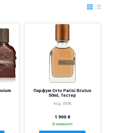
uoium
Парфум Orto Parisi Brutus
50ml, Тестер
0596
1 900 ₴
В наявності