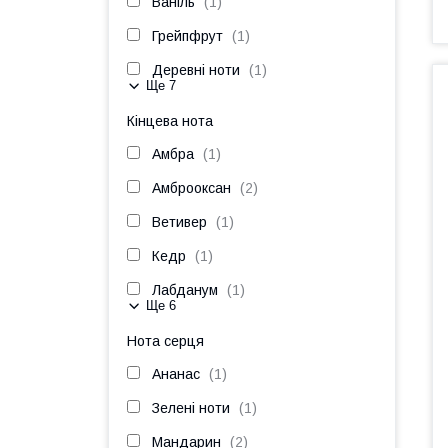
Ваніль
1
Грейпфрут
1
Деревні ноти
1
Ще 7
Кінцева нота
Амбра
1
Амброоксан
2
Ветивер
1
Кедр
1
Лабданум
1
Ще 6
Нота серця
Ананас
1
Зелені ноти
1
Мандарин
2