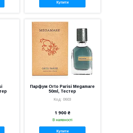
Купити
si
Парфум Orto Parisi Megamare
тер
50ml, Тестер
0603
1 900 ₴
В наявності
Купити