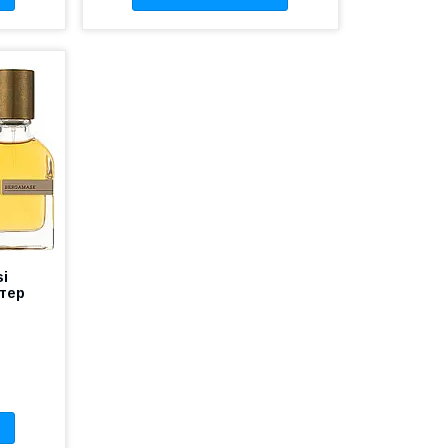
si
стер