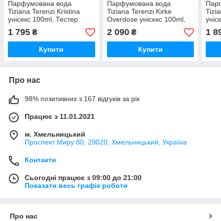
Парфумована вода
Парфумована вода
Пар
Tiziana Terenzi Kristina
Tiziana Terenzi Kirke
Tizi
унісекс 100ml, Тестер
Overdose унісекс 100ml,
уніс
Італія
Тестер Італія
Італ
1 795
2 090
1 8
₴
₴
Купити
Купити
Про нас
98% позитивних з 167 відгуків за рік
Працює з 11.01.2021
м. Хмельницький
Проспект Миру 80, 29020, Хмельницький, Україна
Контакти
Сьогодні працює з 09:00 до 21:00
Показати весь графік роботи
Про нас