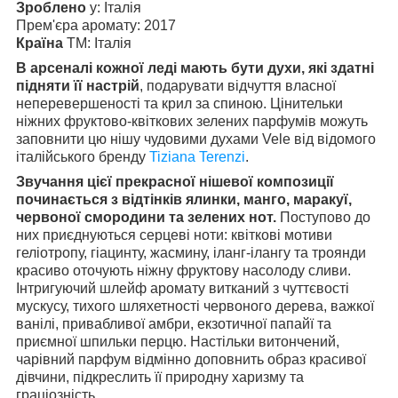
Зроблено
у: Італія
Прем'єра аромату: 2017
Країна
ТМ: Італія
В арсеналі кожної леді мають бути духи, які здатні
підняти її настрій
, подарувати відчуття власної
неперевершеності та крил за спиною. Цінительки
ніжних фруктово-квіткових зелених парфумів можуть
заповнити цю нішу чудовими духами Vele від відомого
італійського бренду
Tiziana Terenzi
.
Звучання цієї прекрасної нішевої композиції
починається з відтінків ялинки, манго, маракуї,
червоної смородини та зелених нот.
Поступово до
них приєднуються серцеві ноти: квіткові мотиви
геліотропу, гіацинту, жасмину, іланг-ілангу та троянди
красиво оточують ніжну фруктову насолоду сливи.
Інтригуючий шлейф аромату витканий з чуттєвості
мускусу, тихого шляхетності червоного дерева, важкої
ванілі, привабливої амбри, екзотичної папайї та
приємної шпильки перцю. Настільки витончений,
чарівний парфум відмінно доповнить образ красивої
дівчини, підкреслить її природну харизму та
граціозність.