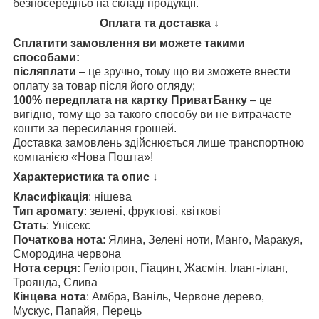
безпосередньо на складі продукції.
Оплата та доставка ↓
Сплатити замовлення ви можете такими
способами:
післяплати
– це зручно, тому що ви зможете внести
оплату за товар після його огляду;
100% передплата на картку ПриватБанку
– це
вигідно, тому що за такого способу ви не витрачаєте
кошти за пересилання грошей.
Доставка замовлень здійснюється лише транспортною
компанією «Нова Пошта»!
Характеристика та опис ↓
Класифікація
: нішева
Тип аромату
: зелені, фруктові, квіткові
Стать
: Унісекс
Початкова нота
: Ялина, Зелені ноти, Манго, Маракуя,
Смородина червона
Нота серця:
Геліотроп, Гіацинт, Жасмін, Іланг-іланг,
Троянда, Слива
Кінцева нота
: Амбра, Ваніль, Червоне дерево,
Мускус, Папайя, Перець