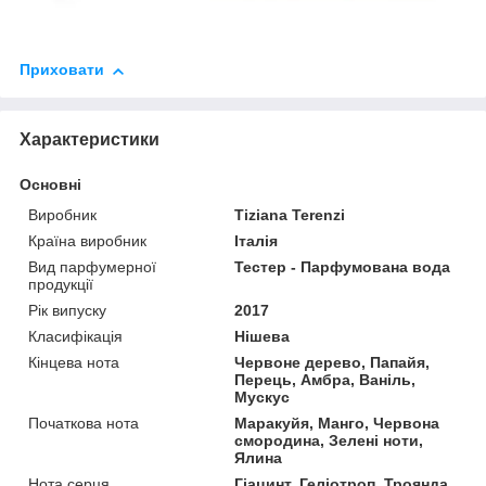
Приховати
Характеристики
Основні
Виробник
Tiziana Terenzi
Країна виробник
Італія
Вид парфумерної
Тестер - Парфумована вода
продукції
Рік випуску
2017
Класифікація
Нішева
Кінцева нота
Червоне дерево, Папайя,
Перець, Амбра, Ваніль,
Мускус
Початкова нота
Маракуйя, Манго, Червона
смородина, Зелені ноти,
Ялина
Нота серця
Гіацинт, Геліотроп, Троянда,