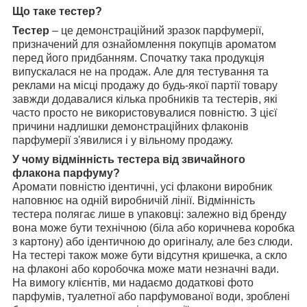
Що таке тестер?
Тестер
– це демонстраційний зразок парфумерії,
призначений для ознайомлення покупців ароматом
перед його придбанням. Спочатку така продукція
випускалася не на продаж. Але для тестування та
реклами на місці продажу до будь-якої партії товару
завжди додавалися кілька пробників та тестерів, які
часто просто не використовувалися повністю. З цієї
причини надлишки демонстраційних флаконів
парфумерії з'явилися і у вільному продажу.
У чому відмінність тестера від звичайного
флакона парфуму?
Аромати повністю ідентичні, усі флакони виробник
наповнює на одній виробничій лінії. Відмінність
тестера полягає лише в упаковці: залежно від бренду
вона може бути технічною (біла або коричнева коробка
з картону) або ідентичною до оригіналу, але без слюди.
На тестері також може бути відсутня кришечка, а скло
на флаконі або коробочка може мати незначні вади.
На вимогу клієнтів, ми надаємо додаткові фото
парфумів, туалетної або парфумованої води, зроблені