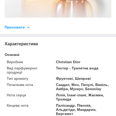
Приховати
Характеристики
Основні
Виробник
Christian Dior
Вид парфумерної
Тестер - Туалетна вода
продукції
Тип аромату
Фруктові, Шипрові
Початкова нота
Сандал, Мох, Пачулі, Ваніль,
Амбра, Мускус, Бензоїну
Нота серця
Лілія, Іланг-іланг, Жасмин,
Троянда
Кінцева нота
Палісандр, Півонія,
Альдегіди, Мандарин,
Бергамот