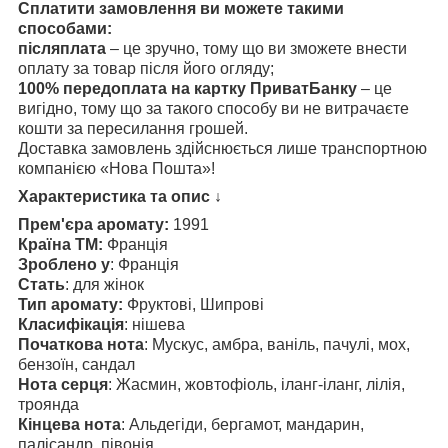
Сплатити замовлення ви можете такими
способами:
післяплата
– це зручно, тому що ви зможете внести
оплату за товар після його огляду;
100% передоплата на картку ПриватБанку
– це
вигідно, тому що за такого способу ви не витрачаєте
кошти за пересилання грошей.
Доставка замовлень здійснюється лише транспортною
компанією «Нова Пошта»!
Характеристика та опис ↓
Прем'єра аромату:
1991
Країна ТМ:
Франція
Зроблено у
: Франція
Стать
: для жінок
Тип аромату:
Фруктові, Шипрові
Класифікація
: нішева
Початкова нота
: Мускус, амбра, ваніль, пачулі, мох,
бензоїн, сандал
Нота серця
: Жасмин, жовтофіоль, іланг-іланг, лілія,
троянда
Кінцева нота
: Альдегіди, бергамот, мандарин,
палісандр, півонія