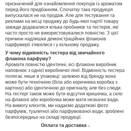
призначений для ознайомлення покупців із ароматом
перед його придбанням. Спочатку така продукція
випускалася не на продаж. Але для тестування та
реклами на місці продажу до будь-якої партії товару
завжди додавалися кілька пробників та тестерів, які
часто просто не використовувалися повністю. З цієї
причини надлишки демонстраційних флаконів
парфумерії з'явилися і у вільному продажу.
У чому відмінність тестера від звичайного
флакона парфуму?
Аромати повністю ідентичні, всі флакони виробник
наповнює з однієї виробничої лінії. Відмінність тестера
полягає лише в упаковці: залежно від бренду вона
може бути технічною (біла або коричнева коробка з
картону) або ідентичною до оригіналу, але без слюди.
На тестері також може бути відсутня кришечка, а скло
на флаконі або коробочка може мати незначні вади.
На вимогу клієнтів, ми надаємо додаткові фото
парфумів, туалетної або парфумованої води, зроблені
безпосередньо на складі продукції.
Оплата та доставка ↓