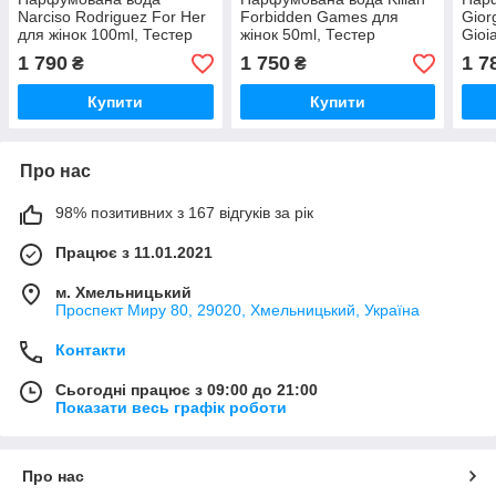
Narciso Rodriguez For Her
Forbidden Games для
Gior
для жінок 100ml, Тестер
жінок 50ml, Тестер
Gioi
Франція
Франція
100m
1 790
1 750
1 7
₴
₴
Купити
Купити
Про нас
98% позитивних з 167 відгуків за рік
Працює з 11.01.2021
м. Хмельницький
Проспект Миру 80, 29020, Хмельницький, Україна
Контакти
Сьогодні працює з 09:00 до 21:00
Показати весь графік роботи
Про нас