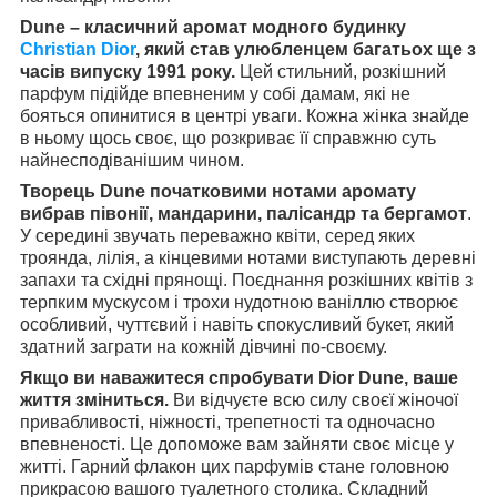
Dune – класичний аромат модного будинку
Christian Dior
, який став улюбленцем багатьох ще з
часів випуску 1991 року.
Цей стильний, розкішний
парфум підійде впевненим у собі дамам, які не
бояться опинитися в центрі уваги. Кожна жінка знайде
в ньому щось своє, що розкриває її справжню суть
найнесподіванішим чином.
Творець Dune початковими нотами аромату
вибрав півонії, мандарини, палісандр та бергамот
.
У середині звучать переважно квіти, серед яких
троянда, лілія, а кінцевими нотами виступають деревні
запахи та східні прянощі. Поєднання розкішних квітів з
терпким мускусом і трохи нудотною ваніллю створює
особливий, чуттєвий і навіть спокусливий букет, який
здатний заграти на кожній дівчині по-своєму.
Якщо ви наважитеся спробувати Dior Dune, ваше
життя зміниться.
Ви відчуєте всю силу своєї жіночої
привабливості, ніжності, трепетності та одночасно
впевненості. Це допоможе вам зайняти своє місце у
житті. Гарний флакон цих парфумів стане головною
прикрасою вашого туалетного столика. Складний