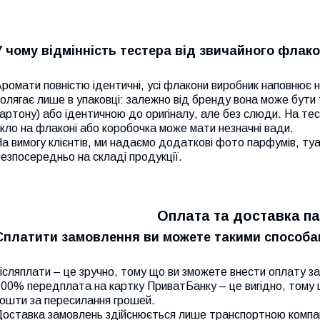
У чому відмінність тестера від звичайного фла
ромати повністю ідентичні, усі флакони виробник наповнює на
олягає лише в упаковці: залежно від бренду вона може бути 
артону) або ідентичною до оригіналу, але без слюди. На те
кло на флаконі або коробочка може мати незначні вади.
а вимогу клієнтів, ми надаємо додаткові фото парфумів, ту
езпосередньо на складі продукції.
Оплата та доставка па
Сплатити замовлення ви можете такими способа
ісляплати – це зручно, тому що ви зможете внести оплату за 
00% передплата на картку ПриватБанку – це вигідно, тому 
кошти за пересилання грошей.
Доставка замовлень здійснюється лише транспортною компа