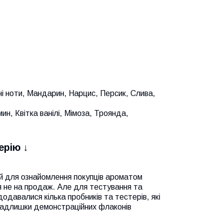
і ноти, Мандарин, Нарцис, Персик, Слива,
мин, Квітка ванілі, Мімоза, Троянда,
ерію ↓
й для ознайомлення покупців ароматом
я не на продаж. Але для тестування та
одавалися кілька пробників та тестерів, які
 надлишки демонстраційних флаконів