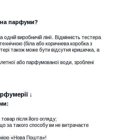
кона парфуми?
 одній виробничій лінії. Відмінність тестера
технічною (біла або коричнева коробка з
стері також може бути відсутня кришечка, а
алетної або парфумованої води, зроблені
рфумерії ↓
ми:
товар після його огляду;
що за такого способу ви не витрачаєте
нією «Нова Пошта»!