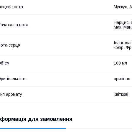
інцева нота
Мускус, 
Нарцис, 
очаткова нота
Мак, Ман
Іланг-іла
ота серця
колір, Фр
б`єм
100 мл
ригінальність
оригінал
ип аромату
Квіткові
нформація для замовлення