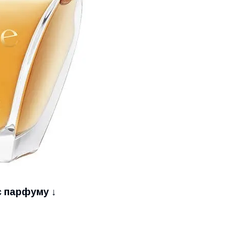
с парфуму ↓