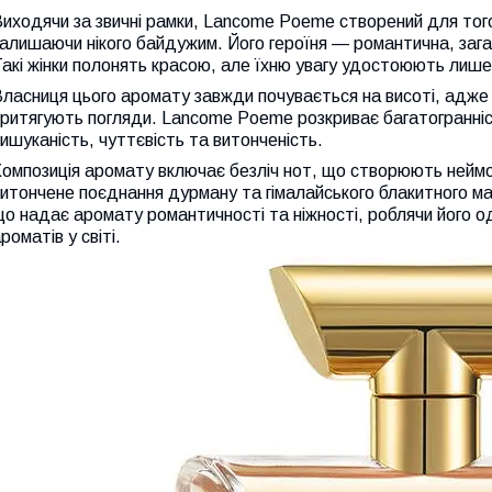
иходячи за звичні рамки, Lancome Poeme створений для тог
алишаючи нікого байдужим. Його героїня — романтична, загад
акі жінки полонять красою, але їхню увагу удостоюють лише
ласниця цього аромату завжди почувається на висоті, адже ї
ритягують погляди. Lancome Poeme розкриває багатогранніс
ишуканість, чуттєвість та витонченість.
Композиція аромату включає безліч нот, що створюють нейм
итончене поєднання дурману та гімалайського блакитного ма
о надає аромату романтичності та ніжності, роблячи його о
роматів у світі.