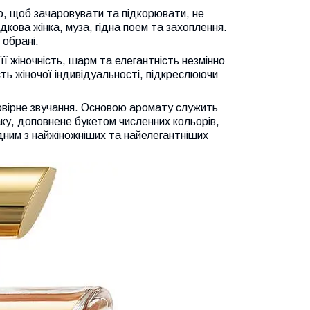
о, щоб зачаровувати та підкорювати, не
кова жінка, муза, гідна поем та захоплення.
 обрані.
ї жіночність, шарм та елегантність незмінно
ть жіночої індивідуальності, підкреслюючи
овірне звучання. Основою аромату служить
ку, доповнене букетом численних кольорів,
дним з найжіножніших та найелегантніших