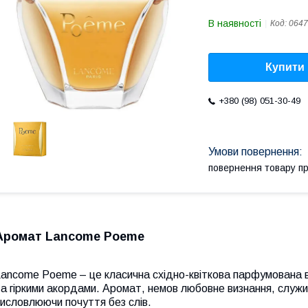
В наявності
Код:
0647
Купити
+380 (98) 051-30-49
повернення товару п
Аромат Lancome Poeme
Lancome Poeme – це класична східно-квіткова парфумована 
а гіркими акордами. Аромат, немов любовне визнання, служи
исловлюючи почуття без слів.