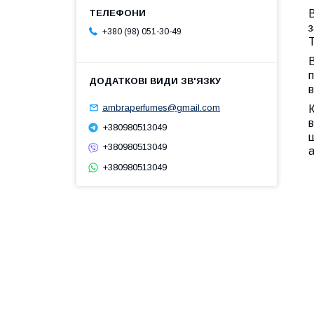
В
з
+380 (98) 051-30-49
Т
В
п
в
ambraperfumes@gmail.com
в
+380980513049
щ
+380980513049
а
+380980513049