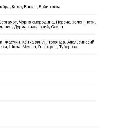
Амбра, Кедр, Ваніль, Боби тонка
Бергамот, Чорна смородина, Персик, Зелені ноти,
дарин, Дурман запашний, Слива
нг, Жасмин, Квітка ванілі, Троянда, Апельсиновий
езія, Шкіра, Мімоза, Геліотроп, Тубероза