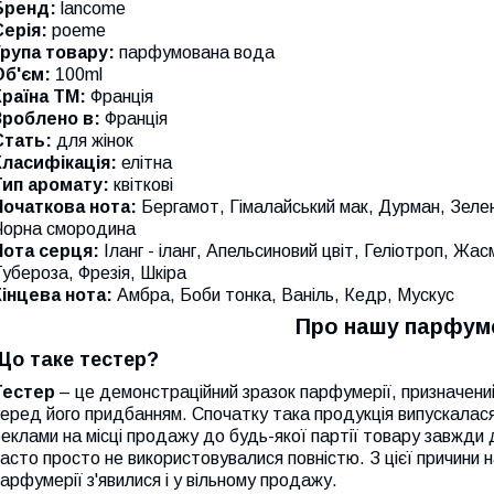
Бренд:
lancome
Серія:
poeme
Група товару:
парфумована вода
Об'єм:
100ml
Країна ТМ:
Франція
Зроблено в:
Франція
Стать:
для жінок
Класифікація:
елітна
Тип аромату:
квіткові
Початкова нота:
Бергамот, Гімалайський мак, Дурман, Зелен
Чорна смородина
Нота серця:
Іланг - іланг, Апельсиновий цвіт, Геліотроп, Жас
убероза, Фрезія, Шкіра
Кінцева нота:
Амбра, Боби тонка, Ваніль, Кедр, Мускус
Про нашу парфум
Що таке тестер?
Тестер
– це демонстраційний зразок парфумерії, призначени
еред його придбанням. Спочатку така продукція випускалас
еклами на місці продажу до будь-якої партії товару завжди д
асто просто не використовувалися повністю. З цієї причини
арфумерії з'явилися і у вільному продажу.