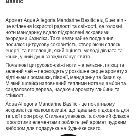
Basilic
Аромат Aqua Allegoria Mandarine Basilic від Guerlain -
це втілення іскристої радості та свіжості, де головні
ноти мандарину вдало підкреслені яскравими
акордами базиліка. Таке незвичайне поєднання
посилює цитрусову соковитість, створюючи сплеск
енергії та веселощів, який оцінять молоді дівчата та
жінки, у чиїй душі завжди панує свято.
Початкові цитрусово-свіжі ноти – апельсин, плющ та
зелений чай – переходять у розкішне серце аромату з
відтінками ромашки, півонії, мандарину та базиліку.
М'який шлейф наповнений теплими нотами амбри та
сандалового дерева, надаючи аромату глибини та
стійкості.
Aqua Allegoria Mandarine Basilic - це по-літньому
яскрава і свіжа композиція, що ідеально підходить для
теплої пори року. Стильна упаковка та скляний флакон
із золотими елементами роблять цей аромат чудовим
вибором для подарунка на будь-яке свято.