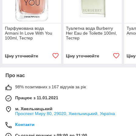
Парфумована вода
Туалетна вода Burberry
Туал
Armani In Love With You
Her Eau de Toilette 100ml,
Amor
100ml, Тестер
Тестер
Ціну уточнюйте
Ціну уточнюйте
Цін
Про нас
98% позитивних з 167 відгуків за рік
Працює з 11.01.2021
м. Хмельницький
Проспект Миру 80, 29020, Хмельницький, Україна
Контакти
Сьогодні працює з 09:00 до 21:00