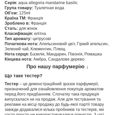
Серія:
aqua allegoria mandarine basilic
Група товару:
Туалетная вода
Об'єм:
125ml
Країна ТМ:
Франція
Зроблено в:
Франція
Стать:
для жінок
Класифікація:
елітна
Тип аромату:
цитрусові
Початкова нота:
Апельсиновий цвіт, Гіркий апельсин,
Зелений чай, Клементин, Плющ
Нота серця:
Базилік, Мандарин, Півонія, Ромашка
Кінцева нота:
Амбра, Сандалове дерево
Про нашу парфумерію ↓
Що таке тестер?
Тестер
– це демонстраційний зразок парфумерії,
призначений для ознайомлення покупців ароматом
перед його придбанням. Спочатку така продукція
випускалася не на продаж. Але для тестування та
реклами на місці продажу до будь-якої партії товару
завжди додавалися кілька пробників та тестерів, які
часто просто не використовувалися повністю. З цієї