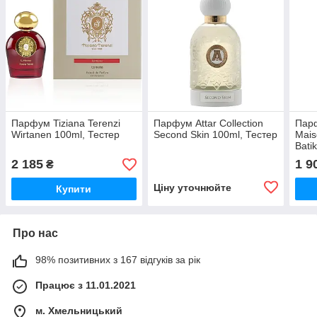
Парфум Tiziana Terenzi
Парфум Attar Collection
Пар
Wirtanen 100ml, Тестер
Second Skin 100ml, Тестер
Maiso
Bati
2 185
1 9
₴
Ціну уточнюйте
Купити
Про нас
98% позитивних з 167 відгуків за рік
Працює з 11.01.2021
м. Хмельницький