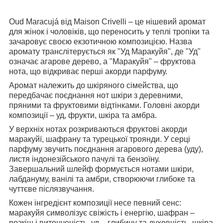
Oud Maracujá від Maison Crivelli – це нішевий аромат
для жінок і чоловіків, що переносить у теплі тропіки та
зачаровує своєю екзотичною композицією. Назва
аромату транслітерується як "Уд Маракуйя", де "Уд"
означає агарове дерево, а "Маракуйя" – фруктова
нота, що відкриває перші акорди парфуму.
Аромат належить до шкіряного сімейства, що
передбачає поєднання нот шкіри з деревними,
пряними та фруктовими відтінками. Головні акорди
композиції – уд, фрукти, шкіра та амбра.
У верхніх нотах розкриваються фруктові акорди
маракуйї, шафрану та турецької троянди. У серці
парфуму звучить поєднання агарового дерева (уду),
листя індонезійського пачулі та бензоїну.
Завершальний шлейф формується нотами шкіри,
лабдануму, ванілі та амбри, створюючи глибоке та
чуттєве післязвучання.
Кожен інгредієнт композиції несе певний сенс:
маракуйя символізує свіжість і енергію, шафран –
розкіш і витонченість, уд – глибину та духовність, шкіра