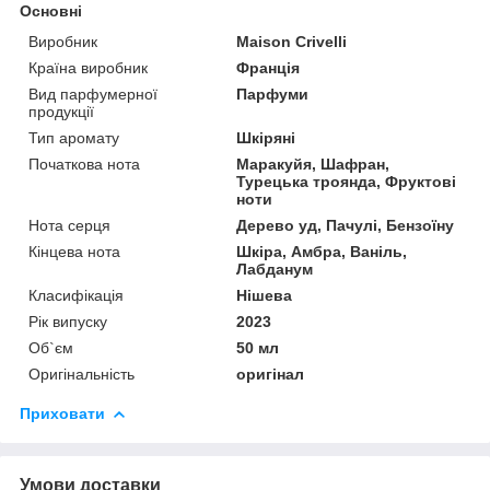
Основні
Виробник
Maison Crivelli
Країна виробник
Франція
Вид парфумерної
Парфуми
продукції
Тип аромату
Шкіряні
Початкова нота
Маракуйя, Шафран,
Турецька троянда, Фруктові
ноти
Нота серця
Дерево уд, Пачулі, Бензоїну
Кінцева нота
Шкіра, Амбра, Ваніль,
Лабданум
Класифікація
Нішева
Рік випуску
2023
Об`єм
50 мл
Оригінальність
оригінал
Приховати
Умови доставки