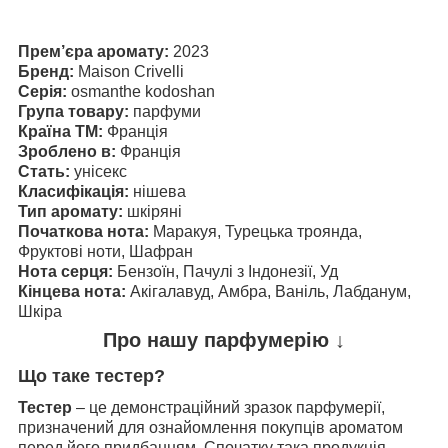
Прем’єра аромату:
2023
Бренд:
Maison Crivelli
Серія:
osmanthe kodoshan
Група товару:
парфуми
Країна ТМ:
Франція
Зроблено в:
Франція
Стать:
унісекс
Класифікація:
нішева
Тип аромату:
шкіряні
Початкова нота:
Маракуя, Турецька троянда,
Фруктові ноти, Шафран
Нота серця:
Бензоїн, Пачулі з Індонезії, Уд
Кінцева нота:
Акігалавуд, Амбра, Ваніль, Лабданум,
Шкіра
Про нашу парфумерію ↓
Що таке тестер?
Тестер
– це демонстраційний зразок парфумерії,
призначений для ознайомлення покупців ароматом
перед його придбанням. Спочатку така продукція