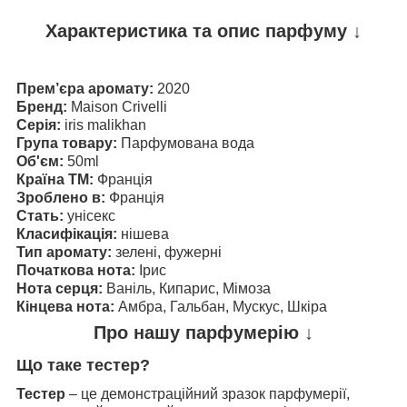
Характеристика та опис парфуму ↓
Прем’єра аромату:
2020
Бренд:
Maison Crivelli
Серія:
iris malikhan
Група товару:
Парфумована вода
Об'єм:
50ml
Країна ТМ:
Франція
Зроблено в:
Франція
Стать:
унісекс
Класифікація:
нішева
Тип аромату:
зелені, фужерні​​​​​​​
Початкова нота:
Ірис​​​​​​​
Нота серця:
Ваніль, Кипарис, Мімоза​​​​​​​
Кінцева нота:
Амбра, Гальбан, Мускус, Шкіра
Про нашу парфумерію ↓
Що таке тестер?
Тестер
– це демонстраційний зразок парфумерії,