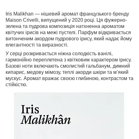
Iris Malikhan — нішевий аромат французького бренду
Maison Crivelli, випущений у 2020 році. Ця фужерно-
зелена та пудрова композиція натхненна ароматом
квітучих ірисів на межі пустелі. Парфум відкривається
витонченим акордом пудрового ірису, який надає йому
елегантності та виразності.
У серці розкривається ніжна солодкість ванілі,
гармонійно переплетена з квітковим характером ірису.
Базові ноти включають смолистий гальбанум, димний
кипарис, медову мімозу, теплі акорди шкіри та м’який
мускус. Аромат вражає своєю глибиною, контрастом та
стійкістю.