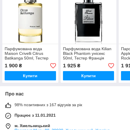
Парфумована вода
Парфумована вода Kilian
Парф
Maison Crivelli Citrus
Black Phantom унісекс
Appl
Batikanga 50ml, Тестер
50ml, Тестер Франція
Rock
Тест
1 900
1 925
1 9
₴
₴
Купити
Купити
Про нас
98% позитивних з 167 відгуків за рік
Працює з 11.01.2021
м. Хмельницький