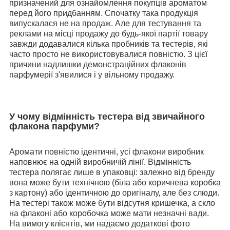
призначений для ознайомлення покупців ароматом
перед його придбанням. Спочатку така продукція
випускалася не на продаж. Але для тестування та
реклами на місці продажу до будь-якої партії товару
завжди додавалися кілька пробників та тестерів, які
часто просто не використовувалися повністю. З цієї
причини надлишки демонстраційних флаконів
парфумерії з'явилися і у вільному продажу.
У чому відмінність тестера від звичайного
флакона парфуми?
Аромати повністю ідентичні, усі флакони виробник
наповнює на одній виробничій лінії. Відмінність
тестера полягає лише в упаковці: залежно від бренду
вона може бути технічною (біла або коричнева коробка
з картону) або ідентичною до оригіналу, але без слюди.
На тестері також може бути відсутня кришечка, а скло
на флаконі або коробочка може мати незначні вади.
На вимогу клієнтів, ми надаємо додаткові фото