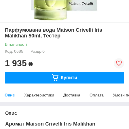
Парфумована вода Maison Crivelli Iris
Malikhan 50ml, Тестер
В наявності
Код: 0685
Роздріб
1 935
₴
Купити
Опис
Характеристики
Доставка
Оплата
Умови п
Опис
Аромат Maison Crivelli Iris Malikhan