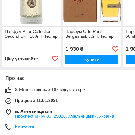
Парфум Attar Collection
Парфум Orto Parisi
Парф
Second Skin 100ml, Тестер
Bergamask 50ml, Тестер
50ml
1 930
1 9
₴
Ціну уточнюйте
Купити
Про нас
98% позитивних з 167 відгуків за рік
Працює з 11.01.2021
м. Хмельницький
Проспект Миру 80, 29020, Хмельницький, Україна
Контакти