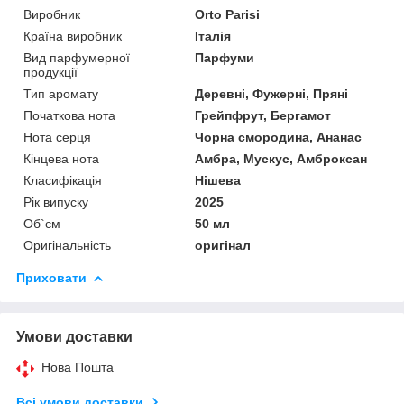
Виробник
Orto Parisi
Країна виробник
Італія
Вид парфумерної
Парфуми
продукції
Тип аромату
Деревні, Фужерні, Пряні
Початкова нота
Грейпфрут, Бергамот
Нота серця
Чорна смородина, Ананас
Кінцева нота
Амбра, Мускус, Амброксан
Класифікація
Нішева
Рік випуску
2025
Об`єм
50 мл
Оригінальність
оригінал
Приховати
Умови доставки
Нова Пошта
Всі умови доставки