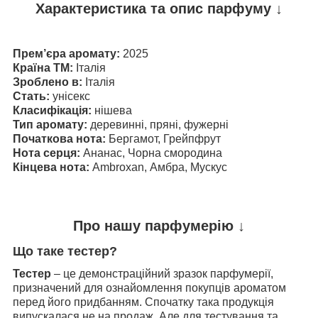
Характеристика та опис парфуму ↓
Прем’єра аромату:
2025
Країна ТМ:
Італія
Зроблено в:
Італія
Стать:
унісекс
Класифікація:
нішева
Тип аромату:
деревинні, пряні, фужерні
Початкова нота:
Бергамот, Грейпфрут​​​​​​​
Нота серця:
Ананас, Чорна смородина​​​​​​​
Кінцева нота:
Ambroxan, Амбра, Мускус
Про нашу парфумерію ↓
Що таке тестер?
Тестер
– це демонстраційний зразок парфумерії,
призначений для ознайомлення покупців ароматом
перед його придбанням. Спочатку така продукція
випускалася не на продаж. Але для тестування та