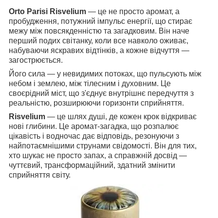
Orto Parisi Risvelium
— це не просто аромат, а
пробудження, потужний імпульс енергії, що стирає
межу між повсякденністю та загадковим. Він наче
перший подих світанку, коли все навколо оживає,
набуваючи яскравих відтінків, а кожне відчуття —
загострюється.
Його сила — у невидимих потоках, що пульсують між
небом і землею, між тілесним і духовним. Це
своєрідний міст, що з'єднує внутрішнє передчуття з
реальністю, розширюючи горизонти сприйняття.
Risvelium
— це шлях душі, де кожен крок відкриває
нові глибини. Це аромат-загадка, що розпалює
цікавість і водночас дає відповідь, резонуючи з
найпотаємнішими струнами свідомості. Він для тих,
хто шукає не просто запах, а справжній досвід —
чуттєвий, трансформаційний, здатний змінити
сприйняття світу.