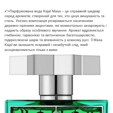
x">Парфумована вода Kajal Masa – це справжній шедевр
серед ароматів, створений для тих, хто цінує вишуканість та
стиль. Унісекс-композиція розкривається насиченими
деревно-пряними акцентами, які моментально зачаровують і
надають образу особливого звучання. Аромат відрізняється
глибиною, гармонією та витонченою багатошаровістю,
підкреслюючи шарм та впевненість у кожному русі. З Masa
Kajal ви залишите яскравий і незабутній слід, який
асоціюватиметься тільки з вами.