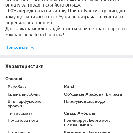
оплату за товар після його огляду;
100% передплата на картку ПриватБанку – це вигідно,
тому що за такого способу ви не витрачаєте кошти за
пересилання грошей.
Доставка замовлень здійснюється лише транспортною
компанією «Нова Пошта»!
Приховати
Характеристики
Основні
Виробник
Kajal
Країна виробник
Об'єднані Арабські Емірати
Вид парфумерної
Парфумована вода
продукції
Тип аромату
Свіжі, Амброві
Початкова нота
Грейпфрут, Бергамот,
Слива, Імбир
Нота серця
Кардамон, Петітгрейн,