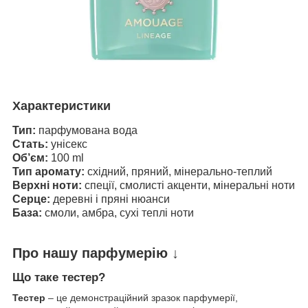
Характеристики
Тип:
парфумована вода
Стать:
унісекс
Об’єм:
100 ml
Тип аромату:
східний, пряний, мінерально-теплий
Верхні ноти:
спеції, смолисті акценти, мінеральні ноти
Серце:
деревні і пряні нюанси
База:
смоли, амбра, сухі теплі ноти
Про нашу парфумерію ↓
Що таке тестер?
Тестер
– це демонстраційний зразок парфумерії,