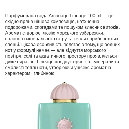
Парфумована вода Amouage Lineage 100 ml — це
східно-пряна нішевa композиція, натхненна
подорожами, спогадами та пошуком власних витоків.
Аромат створює ілюзію морського узбережжя,
солоного мінерального вітру та теплих прибережних
спецій. Цікава особливість полягає в тому, що водних
нот у формулі немає — але відчуття морського
повітря, солі та акватичного простору проявляється
дуже виразно. Lineage поєднує пряність, мінерали та
смолисті теплі ноти, утворюючи унісекс-аромат із
характером і глибиною.