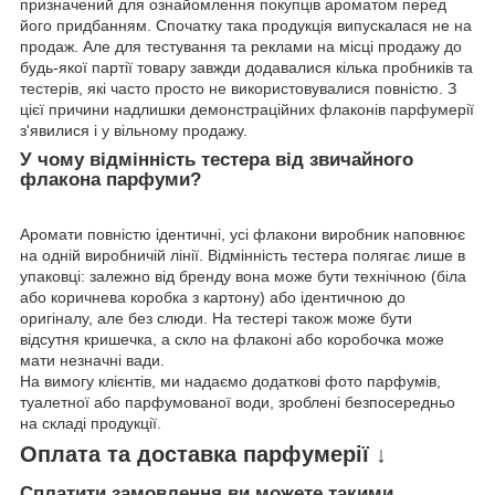
призначений для ознайомлення покупців ароматом перед
його придбанням. Спочатку така продукція випускалася не на
продаж. Але для тестування та реклами на місці продажу до
будь-якої партії товару завжди додавалися кілька пробників та
тестерів, які часто просто не використовувалися повністю. З
цієї причини надлишки демонстраційних флаконів парфумерії
з'явилися і у вільному продажу.
У чому відмінність тестера від звичайного
флакона парфуми?
Аромати повністю ідентичні, усі флакони виробник наповнює
на одній виробничій лінії. Відмінність тестера полягає лише в
упаковці: залежно від бренду вона може бути технічною (біла
або коричнева коробка з картону) або ідентичною до
оригіналу, але без слюди. На тестері також може бути
відсутня кришечка, а скло на флаконі або коробочка може
мати незначні вади.
На вимогу клієнтів, ми надаємо додаткові фото парфумів,
туалетної або парфумованої води, зроблені безпосередньо
на складі продукції.
Оплата та доставка парфумерії ↓
Сплатити замовлення ви можете такими