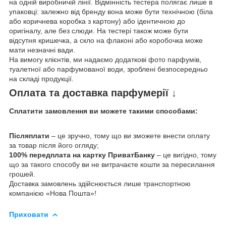
на одній виробничій лінії. Відмінність тестера полягає лише в
упаковці: залежно від бренду вона може бути технічною (біла
або коричнева коробка з картону) або ідентичною до
оригіналу, але без слюди. На тестері також може бути
відсутня кришечка, а скло на флаконі або коробочка може
мати незначні вади.
На вимогу клієнтів, ми надаємо додаткові фото парфумів,
туалетної або парфумованої води, зроблені безпосередньо
на складі продукції.
Оплата та доставка парфумерії ↓
Сплатити замовлення ви можете такими способами:
Післяплати
– це зручно, тому що ви зможете внести оплату
за товар після його огляду;
100% передплата на картку ПриватБанку
– це вигідно, тому
що за такого способу ви не витрачаєте кошти за пересилання
грошей.
Доставка замовлень здійснюється лише транспортною
компанією «Нова Пошта»!
Приховати