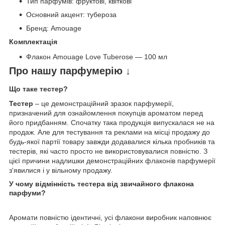
Тип парфумів: фруктові, квіткові
Основний акцент: тубероза
Бренд: Amouage
Комплектація
Флакон Amouage Love Tuberose — 100 мл
Про нашу парфумерію ↓
Що таке тестер?
Тестер
– це демонстраційний зразок парфумерії,
призначений для ознайомлення покупців ароматом перед
його придбанням. Спочатку така продукція випускалася не на
продаж. Але для тестування та реклами на місці продажу до
будь-якої партії товару завжди додавалися кілька пробників та
тестерів, які часто просто не використовувалися повністю. З
цієї причини надлишки демонстраційних флаконів парфумерії
з'явилися і у вільному продажу.
У чому відмінність тестера від звичайного флакона
парфуми?
Аромати повністю ідентичні, усі флакони виробник наповнює