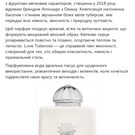
з фруктово-квітковим характером, створена у 2018 році
відомим брендом Amouage з Оману. Композиція натхненна
багатим і п’янким звучанням білих квітів туберози, яке
передає всю ніжність, жіночність і природну чуттєвість.
Цей парфум поєднує кремові, м’які та витончені акценти, що
формують вишуканий жіночий образ. Квіткове серце
розкривається повотно та плавно, огортаючи теплом та
легкістю. Love Tuberose — це справжній гімн жіночності,
створений для тих, хто обирає елегантність, ніжність і
преміальний стиль.
Парфумована вода ідеально пасує для щоденного
використання, романтичних виходів і моментів, коли хочеться
підкреслити свою красу та витонченість.