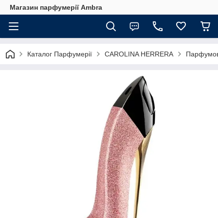
Магазин парфумерії Ambra
Каталог Парфумерії
CAROLINA HERRERA
Парфумова