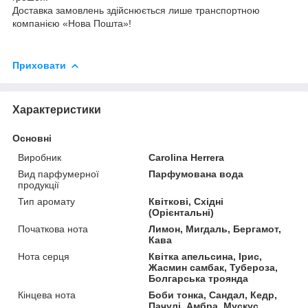
Доставка замовлень здійснюється лише транспортною
компанією «Нова Пошта»!
Приховати
Характеристики
Основні
Виробник
Carolina Herrera
Вид парфумерної
Парфумована вода
продукції
Тип аромату
Квіткові, Східні
(Орієнтальні)
Початкова нота
Лимон, Мигдаль, Бергамот,
Кава
Нота серця
Квітка апельсина, Ірис,
Жасмин самбак, Тубероза,
Болгарська троянда
Кінцева нота
Боби тонка, Сандал, Кедр,
Пачулі, Амбра, Мускус