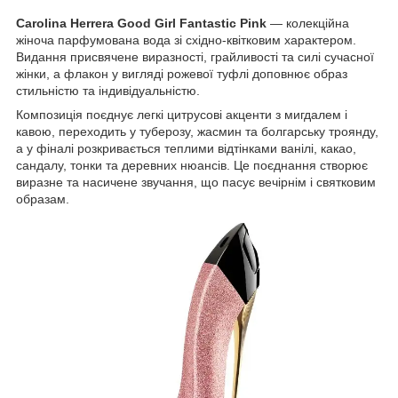
Carolina Herrera Good Girl Fantastic Pink
— колекційна
жіноча парфумована вода зі східно-квітковим характером.
Видання присвячене виразності, грайливості та силі сучасної
жінки, а флакон у вигляді рожевої туфлі доповнює образ
стильністю та індивідуальністю.
Композиція поєднує легкі цитрусові акценти з мигдалем і
кавою, переходить у туберозу, жасмин та болгарську троянду,
а у фіналі розкривається теплими відтінками ванілі, какао,
сандалу, тонки та деревних нюансів. Це поєднання створює
виразне та насичене звучання, що пасує вечірнім і святковим
образам.