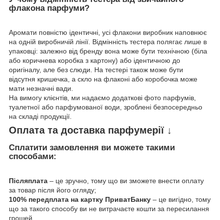
флакона парфуми?
Аромати повністю ідентичні, усі флакони виробник наповнює
на одній виробничій лінії. Відмінність тестера полягає лише в
упаковці: залежно від бренду вона може бути технічною (біла
або коричнева коробка з картону) або ідентичною до
оригіналу, але без слюди. На тестері також може бути
відсутня кришечка, а скло на флаконі або коробочка може
мати незначні вади.
На вимогу клієнтів, ми надаємо додаткові фото парфумів,
туалетної або парфумованої води, зроблені безпосередньо
на складі продукції.
Оплата та доставка парфумерії ↓
Сплатити замовлення ви можете такими
способами:
Післяплата
– це зручно, тому що ви зможете внести оплату
за товар після його огляду;
100% передплата на картку ПриватБанку
– це вигідно, тому
що за такого способу ви не витрачаєте кошти за пересилання
грошей.