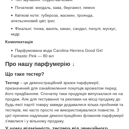
Початкові: мигдаль, кава, бергамот, лимон
Квіткові ноти: тубероза, жасмин, троянда,
апельсиновий цвіт, ірис
Фінальні: тонка, ваніль, какао, сандал, пачулі, мускус,
кедр
Комплектація
Парфумована вода Carolina Herrera Good Girl
Fantastic Pink — 80 мл
Про нашу парфумерію ↓
Що таке тестер?
Тестер
– це демонстраційний зразок парфумерії,
призначений для ознайомлення покупців ароматом перед
його придбанням. Спочатку така продукція випускалася не на
продаж. Але для тестування та реклами на місці продажу до
будь-якої партії товару завжди додавалися кілька пробників та
тестерів, які часто просто не використовувалися повністю. З
цієї причини надлишки демонстраційних флаконів парфумерії
з'явилися і у вільному продажу.
У чому відмінність тестера від звичайного