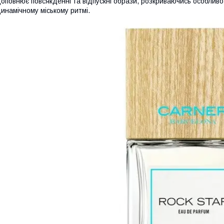
оповнює повсякденні та відпускні образи, розкриваючись особливо 
инамічному міському ритмі.