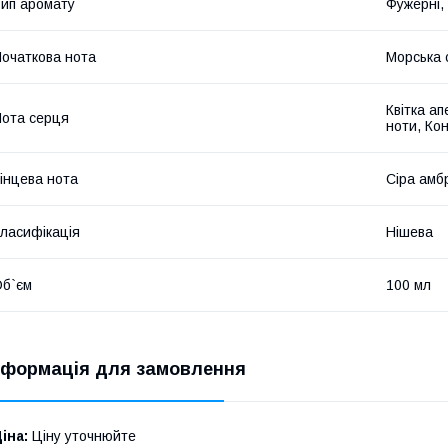
ип аромату
Фужерні,
очаткова нота
Морська 
Квітка а
ота серця
ноти, Ко
інцева нота
Сіра амб
ласифікація
Нішева
б`єм
100 мл
нформація для замовлення
іна:
Ціну уточнюйте