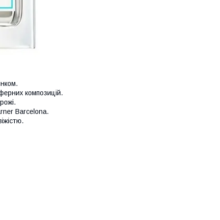
нком.
ферних композицій.
рожі.
rner Barcelona.
іжістю.