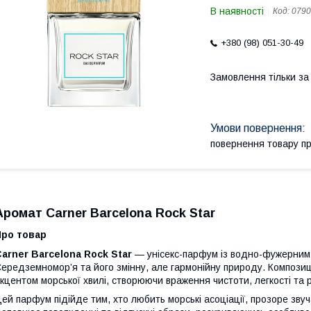
В наявності
Код:
0790
+380 (98) 051-30-49
Замовлення тільки з
повернення товару п
Аромат Carner Barcelona Rock Star
Про товар
arner Barcelona Rock Star
— унісекс-парфум із водно-фужерним 
ередземномор’я та його змінну, але гармонійну природу. Композиці
кцентом морської хвилі, створюючи враження чистоти, легкості та р
ей парфум підійде тим, хто любить морські асоціації, прозоре звуч