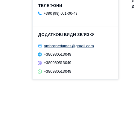
д
д
+380 (98) 051-30-49
ambraperfumes@gmail.com
+380980513049
+380980513049
+380980513049