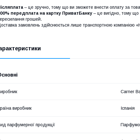
Післяплата
– це зручно, тому що ви зможете внести оплату за това
100% передплата на картку ПриватБанку
– це вигідно, тому що 
ересилання грошей.
оставка замовлень здійснюється лише транспортною компанією «
арактеристики
Основні
иробник
Carner B
раїна виробник
Іспанія
ид парфумерної продукції
Парфумо