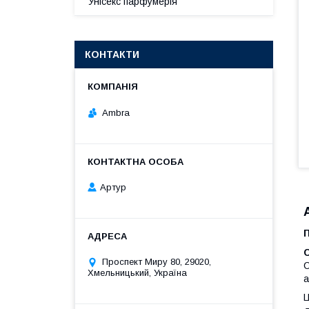
Унісекс парфумерія
КОНТАКТИ
Ambra
Артур
C
Проспект Миру 80, 29020,
С
Хмельницький, Україна
а
Ц