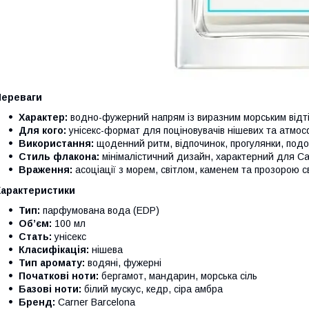
Переваги
Характер:
водно-фужерний напрям із виразним морським відті
Для кого:
унісекс-формат для поціновувачів нішевих та атмос
Використання:
щоденний ритм, відпочинок, прогулянки, подо
Стиль флакона:
мінімалістичний дизайн, характерний для Ca
Враження:
асоціації з морем, світлом, каменем та прозорою св
Характеристики
Тип:
парфумована вода (EDP)
Обʼєм:
100 мл
Стать:
унісекс
Класифікація:
нішева
Тип аромату:
водяні, фужерні
Початкові ноти:
бергамот, мандарин, морська сіль
Базові ноти:
білий мускус, кедр, сіра амбра
Бренд:
Carner Barcelona