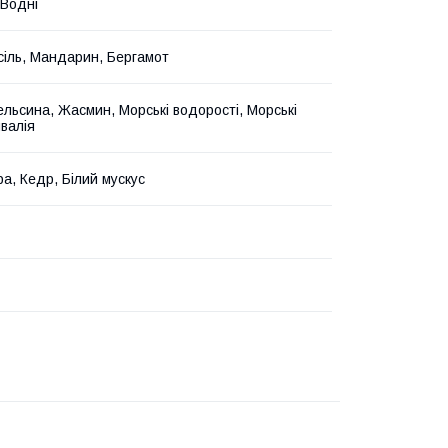
 Водні
сіль, Мандарин, Бергамот
пельсина, Жасмин, Морські водорості, Морські
нвалія
ра, Кедр, Білий мускус