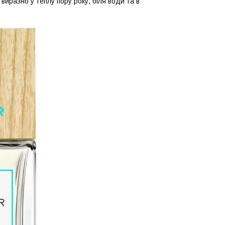
виразно у теплу пору року, біля води та в