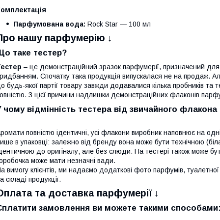
Комплектація
Парфумована вода:
Rock Star — 100 мл
Про нашу парфумерію ↓
Що таке тестер?
Тестер
– це демонстраційний зразок парфумерії, призначений для
ридбанням. Спочатку така продукція випускалася не на продаж. Ал
о будь-якої партії товару завжди додавалися кілька пробників та т
овністю. З цієї причини надлишки демонстраційних флаконів парфум
У чому відмінність тестера від звичайного флакон
ромати повністю ідентичні, усі флакони виробник наповнює на одній
ише в упаковці: залежно від бренду вона може бути технічною (біл
дентичною до оригіналу, але без слюди. На тестері також може бут
оробочка може мати незначні вади.
а вимогу клієнтів, ми надаємо додаткові фото парфумів, туалетно
а складі продукції.
Оплата та доставка парфумерії ↓
Сплатити замовлення ви можете такими способами