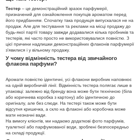
Тестер
– це демонстраційний зразок парфумерії,
призначений для ознайомлення покупців ароматом перед
його придбанням. Спочатку така продукція випускалася не на
продаж. Але для тестування та реклами на місці продажу до
будь-якої партії товару завжди додавалися кілька пробників та
тестерів, які часто просто не використовувалися повністю. З
цієї причини надлишки демонстраційних флаконів парфумерії
з'явилися і у вільному продажу.
У чому відмінність тестера від звичайного
флакона парфуми?
Аромати повністю ідентичні, усі флакони виробник наповнює
на одній виробничій лінії. Відмінність тестера полягає лише в
упаковці: залежно від бренду вона може бути технічною (біла
або коричнева коробка з картону) або ідентичною до
оригіналу, але без слюди. На тестері також може бути
відсутня кришечка, а скло на флаконі або коробочка може
мати незначні вади.
На вимогу клієнтів, ми надаємо додаткові фото парфумів,
туалетної або парфумованої води, зроблені безпосередньо
на складі продукції.