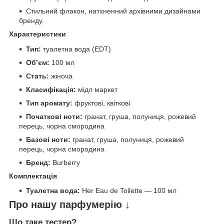
Стильний флакон, натхненний архівними дизайнами
бренду.
Характеристики
Тип:
туалетна вода (EDT)
Обʼєм:
100 мл
Стать:
жіноча
Класифікація:
мідл маркет
Тип аромату:
фруктові, квіткові
Початкові ноти:
гранат, груша, полуниця, рожевий
перець, чорна смородина
Базові ноти:
гранат, груша, полуниця, рожевий
перець, чорна смородина
Бренд:
Burberry
Комплектація
Туалетна вода:
Her Eau de Toilette — 100 мл
Про нашу парфумерію ↓
Що таке тестер?