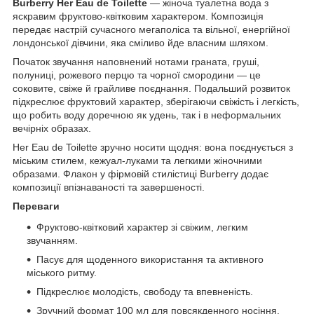
Burberry Her Eau de Toilette
— жіноча туалетна вода з
яскравим фруктово-квітковим характером. Композиція
передає настрій сучасного мегаполіса та вільної, енергійної
лондонської дівчини, яка сміливо йде власним шляхом.
Початок звучання наповнений нотами граната, груші,
полуниці, рожевого перцю та чорної смородини — це
соковите, свіже й грайливе поєднання. Подальший розвиток
підкреслює фруктовий характер, зберігаючи свіжість і легкість,
що робить воду доречною як удень, так і в неформальних
вечірніх образах.
Her Eau de Toilette зручно носити щодня: вона поєднується з
міським стилем, кежуал-луками та легкими жіночними
образами. Флакон у фірмовій стилістиці Burberry додає
композиції впізнаваності та завершеності.
Переваги
Фруктово-квітковий характер зі свіжим, легким
звучанням.
Пасує для щоденного використання та активного
міського ритму.
Підкреслює молодість, свободу та впевненість.
Зручний формат 100 мл для повсякденного носіння.