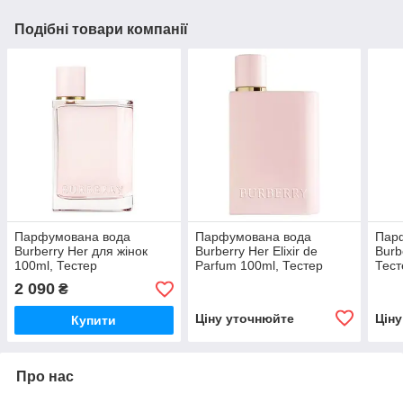
Подібні товари компанії
Парфумована вода
Парфумована вода
Пар
Burberry Her для жінок
Burberry Her Elixir de
Burb
100ml, Тестер
Parfum 100ml, Тестер
Тест
Великобританія
2 090
₴
Ціну уточнюйте
Цін
Купити
Про нас