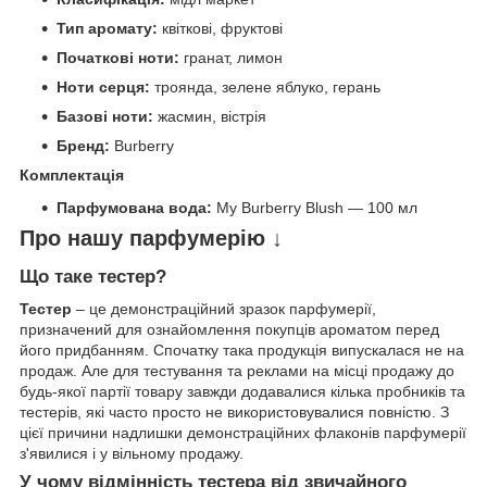
Тип аромату:
квіткові, фруктові
Початкові ноти:
гранат, лимон
Ноти серця:
троянда, зелене яблуко, герань
Базові ноти:
жасмин, вістрія
Бренд:
Burberry
Комплектація
Парфумована вода:
My Burberry Blush — 100 мл
Про нашу парфумерію ↓
Що таке тестер?
Тестер
– це демонстраційний зразок парфумерії,
призначений для ознайомлення покупців ароматом перед
його придбанням. Спочатку така продукція випускалася не на
продаж. Але для тестування та реклами на місці продажу до
будь-якої партії товару завжди додавалися кілька пробників та
тестерів, які часто просто не використовувалися повністю. З
цієї причини надлишки демонстраційних флаконів парфумерії
з'явилися і у вільному продажу.
У чому відмінність тестера від звичайного