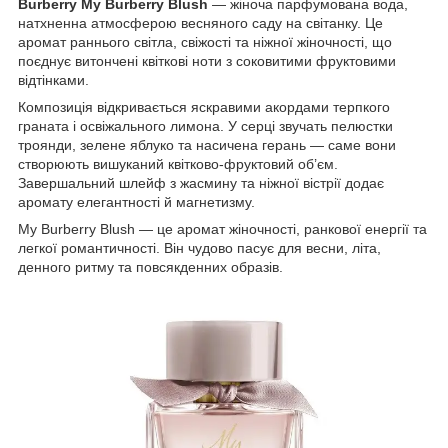
Burberry My Burberry Blush
— жіноча парфумована вода,
натхненна атмосферою весняного саду на світанку. Це
аромат раннього світла, свіжості та ніжної жіночності, що
поєднує витончені квіткові ноти з соковитими фруктовими
відтінками.
Композиція відкривається яскравими акордами терпкого
граната і освіжального лимона. У серці звучать пелюстки
троянди, зелене яблуко та насичена герань — саме вони
створюють вишуканий квітково-фруктовий об’єм.
Завершальний шлейф з жасмину та ніжної вістрії додає
аромату елегантності й магнетизму.
My Burberry Blush — це аромат жіночності, ранкової енергії та
легкої романтичності. Він чудово пасує для весни, літа,
денного ритму та повсякденних образів.