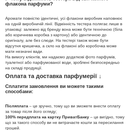
флакона парфуми?
Аромати повністю ідентичні, усі флакони виробник наповнює
на одній виробничій лінії. Відмінність тестера полягає лише в
упаковці: залежно від бренду вона може бути технічною (біла
або коричнева коробка з картону) або ідентичною до
оригіналу, але без слюди. На тестері також може бути
відсутня кришечка, а скло на флаконі або коробочка може
мати незначні вади.
На вимогу клієнтів, ми надаємо додаткові фото парфумів,
туалетної або парфумованої води, зроблені безпосередньо
на складі продукції.
Оплата та доставка парфумерії ↓
Сплатити замовлення ви можете такими
способами:
Післяплата
– це зручно, тому що ви зможете внести оплату
за товар після його огляду;
100% передплата на картку ПриватБанку
– це вигідно, тому
що за такого способу ви не витрачаєте кошти за пересилання
грошей.