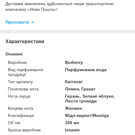
Доставка замовлень здійснюється лише транспортною
компанією «Нова Пошта»!
Приховати
Характеристики
Основні
Виробник
Burberry
Вид парфумерної
Парфумована вода
продукції
Тип аромату
Квіткові
Початкова нота
Лимон, Гранат
Нота серця
Герань, Зелене яблуко,
Листя троянди
Кінцева нота
Жасмин
Класифікація
Мідл-маркет/Mastige
Об`єм
100 мл
Країна виробник
Іспанія