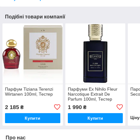
Подібні товари компанії
Парфум Tiziana Terenzi
Парфуми Ex Nihilo Fleur
Парф
Wirtanen 100ml, Тестер
Narcotique Extrait De
Seco
Parfum 100ml, Тестер
2 185
1 990
₴
₴
Цін
Купити
Купити
Про нас