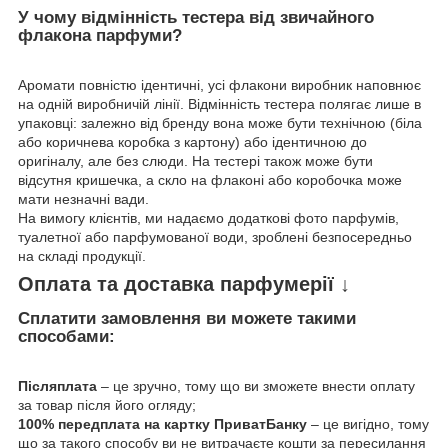
У чому відмінність тестера від звичайного
флакона парфуми?
Аромати повністю ідентичні, усі флакони виробник наповнює
на одній виробничій лінії. Відмінність тестера полягає лише в
упаковці: залежно від бренду вона може бути технічною (біла
або коричнева коробка з картону) або ідентичною до
оригіналу, але без слюди. На тестері також може бути
відсутня кришечка, а скло на флаконі або коробочка може
мати незначні вади.
На вимогу клієнтів, ми надаємо додаткові фото парфумів,
туалетної або парфумованої води, зроблені безпосередньо
на складі продукції.
Оплата та доставка парфумерії ↓
Сплатити замовлення ви можете такими
способами:
Післяплата
– це зручно, тому що ви зможете внести оплату
за товар після його огляду;
100% передплата на картку ПриватБанку
– це вигідно, тому
що за такого способу ви не витрачаєте кошти за пересилання