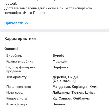
грошей.
Доставка замовлень здійснюється лише транспортною
компанією «Нова Пошта»!
Приховати
Характеристики
Основні
Виробник
Byredo
Країна виробник
Франція
Вид парфумерної
Парфуми
продукції
Тип аромату
Деревні, Східні
(Орієнтальні)
Початкова нота
Мандарин, Коріандр, Кмин
Нота серця
Лабданум, Тютюн, Шкіра
Кінцева нота
Уд, Сандал, Олібанум
Класифікація
Нішева