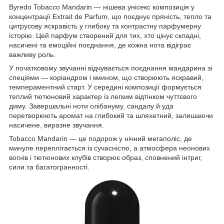
Byredo Tobacco Mandarin — нішева унісекс композиція у
концентрації Extrait de Parfum, що поєднує пряність, тепло та
цитрусову яскравість у глибоку та контрастну парфумерну
історію. Цей парфум створений для тих, хто цінує складні,
насичені та емоційні поєднання, де кожна нота відіграє
важливу роль.
У початковому звучанні відчувається поєднання мандарина зі
спеціями — коріандром і кмином, що створюють яскравий,
темпераментний старт. У середині композиції формується
теплий тютюновий характер із легким відтінком чуттєвого
диму. Завершальні ноти олібануму, сандалу й уда
перетворюють аромат на глибокий та шляхетний, залишаючи
насичене, виразне звучання.
Tobacco Mandarin — це подорож у нічний мегаполіс, де
минуле переплітається із сучасністю, а атмосфера неонових
вогнів і тютюнових клубів створює образ, сповнений інтриг,
сили та багатогранності.