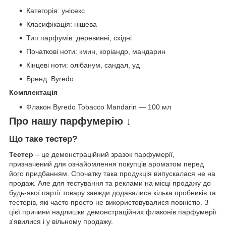
Категорія: унісекс
Класифікація: нішева
Тип парфумів: деревинні, східні
Початкові ноти: кмин, коріандр, мандарин
Кінцеві ноти: олібанум, сандал, уд
Бренд: Byredo
Комплектація
Флакон Byredo Tobacco Mandarin — 100 мл
Про нашу парфумерію ↓
Що таке тестер?
Тестер
– це демонстраційний зразок парфумерії,
призначений для ознайомлення покупців ароматом перед
його придбанням. Спочатку така продукція випускалася не на
продаж. Але для тестування та реклами на місці продажу до
будь-якої партії товару завжди додавалися кілька пробників та
тестерів, які часто просто не використовувалися повністю. З
цієї причини надлишки демонстраційних флаконів парфумерії
з'явилися і у вільному продажу.