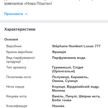
компанією «Нова Пошта»!
Приховати
Характеристики
Основні
Виробник
Stéphane Humbert Lucas 777
Країна виробник
Франція
Вид парфумерної
Парфумована вода
продукції
Тип аромату
Гурманські, Східні
(Орієнтальні)
Початкова нота
Полуниця, Карамель,
Ожина, Суниця
Нота серця
Кориця, Вірджінійскій кедр,
Малина
Кінцева нота
Ваніль, Пачулі, Шкірна нота,
Боби тонка
Класифікація
Нішева