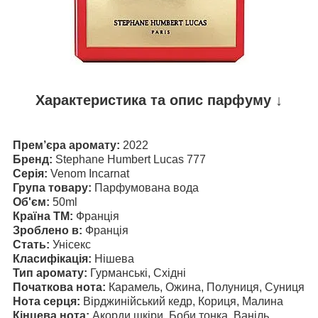
Характеристика та опис парфуму ↓
Прем’єра аромату:
2022
Бренд:
Stephane Humbert Lucas 777
Серія:
Venom Incarnat
Група товару:
П
арфумована вода
Об'єм:
5
0ml
Країна ТМ:
Франція
Зроблено в:
Франція
Стать:
Унісекс
Класифікація:
Нішева
Тип аромату:
Гурманські, Східні
Початкова нота:
Карамель, Ожина, Полуниця, Суниця
Нота серця:
Вірджинійський кедр, Кориця, Малина​​​​​​​
Кінцева нота:
Акорди шкіри, Боби тонка, Ваніль,