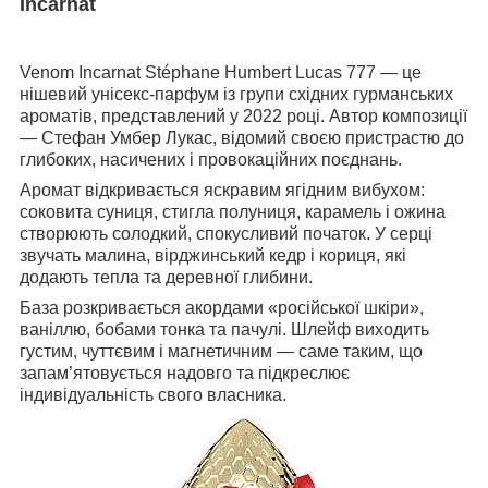
Incarnat
Venom Incarnat Stéphane Humbert Lucas 777 — це
нішевий унісекс-парфум із групи східних гурманських
ароматів, представлений у 2022 році. Автор композиції
— Стефан Умбер Лукас, відомий своєю пристрастю до
глибоких, насичених і провокаційних поєднань.
Аромат відкривається яскравим ягідним вибухом:
соковита суниця, стигла полуниця, карамель і ожина
створюють солодкий, спокусливий початок. У серці
звучать малина, вірджинський кедр і кориця, які
додають тепла та деревної глибини.
База розкривається акордами «російської шкіри»,
ваніллю, бобами тонка та пачулі. Шлейф виходить
густим, чуттєвим і магнетичним — саме таким, що
запам’ятовується надовго та підкреслює
індивідуальність свого власника.